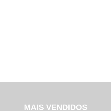
A Instrucamp é distribuidor autorizado Dwyer desde
2009, verique a carta de distribuidor autorizado.
Tenha mais segurança em seus processos, não apoie a
pirataria, produtos originais Dwyer é aqui na
Instrucamp!
MAIS VENDIDOS