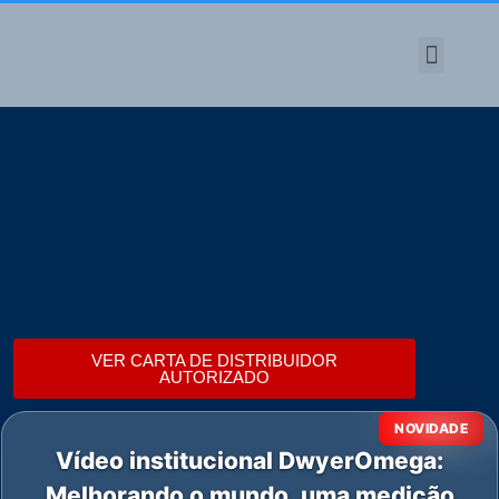
TODOS OS PRODUTO
VER CARTA DE DISTRIBUIDOR
AUTORIZADO
NOVIDADE
Vídeo institucional DwyerOmega:
Melhorando o mundo, uma medição